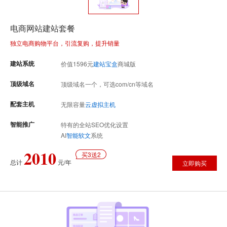
电商网站建站套餐
独立电商购物平台，引流复购，提升销量
建站系统
价值
1596
元
建站宝盒
商城版
顶级域名
顶级域名一个，可选com/cn等域名
配套主机
无限容量
云虚拟主机
智能推广
特有的全站SEO优化设置
AI
智能软文
系统
2010
买3送2
总计
元/年
立即购买