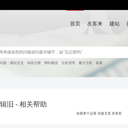
首页
友客来
建站
问题：
建站宝盒
域名注册
网站建设
主机管理
魔方主机
备案
辑旧 - 相关帮助
全部
0
个记录 当前
1
页 共
0
页