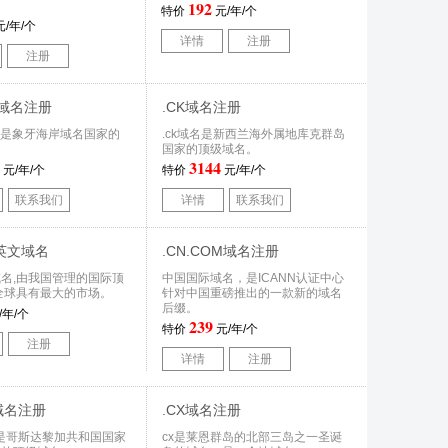
192
特价
元/年/个
/年/个
详情
注册
注册
CI域名注册
.CK域名注册
i域名是象牙海岸域名国家的
.ck域名是新西兰海外属地库克群岛
。
国家的顶级域名。
3144
元/年/个
特价
元/年/个
联系我们
详情
联系我们
列英文域名
.CN.COM域名注册
名,由我国管理的国际顶
中国国际域名，是ICANN认证中心
全球具有最大的市场。
针对中国重磅推出的一款新的域名
后缀。
/年/个
239
特价
元/年/个
注册
详情
注册
R域名注册
.CX域名注册
域名是哥斯达黎加共和国国家
cx是莱恩群岛的北部三岛之一圣诞