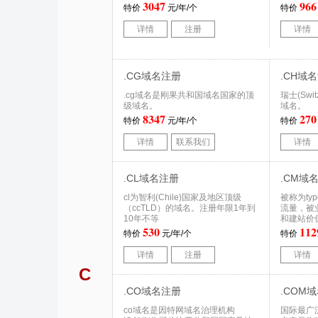
3047
966
特价
元/年/个
特价
详情
注册
详情
.CG域名注册
.CH域
.cg域名是刚果共和国域名国家的顶
瑞士(Swi
级域名。
域名。
8347
270
特价
元/年/个
特价
详情
联系我们
详情
.CL域名注册
.CM域
cl为智利(Chile)国家及地区顶级
被称为ty
（ccTLD）的域名。注册年限1年到
流量，被
10年不等
和建站价
530
112
特价
元/年/个
特价
详情
注册
详情
C
.CO域名注册
.COM
co域名是因特网域名治理机构
国际最广