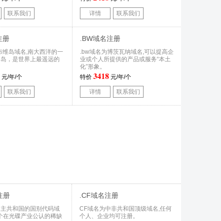
联系我们
详情
联系我们
注册
.BW域名注册
为布维岛域名,南大西洋的一
.bw域名为博茨瓦纳域名,可以提高企
山岛，是世界上最遥远的
业或个人所提供的产品或服务“本土
化”形象。
3418
元/年/个
特价
元/年/个
联系我们
详情
联系我们
注册
.CF域名注册
民主共和国的国别代码域
CF域名为中非共和国顶级域名,任何
一个在光碟产业公认的稀缺
个人、企业均可注册。