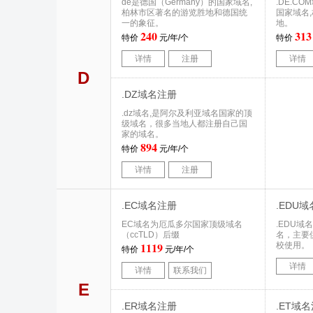
de是德国（Germany）的国家域名,
.DE.CO
柏林市区著名的游览胜地和德国统
国家域名
一的象征。
地。
240
313
特价
元/年/个
特价
详情
注册
详情
D
.DZ域名注册
.dz域名,是阿尔及利亚域名国家的顶
级域名，很多当地人都注册自己国
家的域名。
894
特价
元/年/个
详情
注册
.EC域名注册
.EDU
EC域名为厄瓜多尔国家顶级域名
.EDU
（ccTLD）后缀
名，主要
1119
校使用。
特价
元/年/个
详情
详情
联系我们
E
.ER域名注册
.ET域