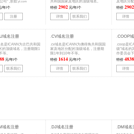
司" ,形如:
共和国国家及地区的顶级域名。
及地区分
yl.com
2902
2902
/年/个
特价
元/年/个
特价
注册
详情
联系我们
详情
.CU域名注册
.CV域名注册
.COOP
cu域名是ICANN为古巴共和国
.cv域名是ICANN为佛得角共和国国
.coop是
区的顶级域名，注册期限1
家及地区分配的顶级域名，注册期
级”域名的
年不等。
限1年到10年不等。
作委员会
88
1614
4838
元/年/个
特价
元/年/个
特价
联系我们
详情
联系我们
详情
OM域名注册
.DJ域名注册
.DM域名