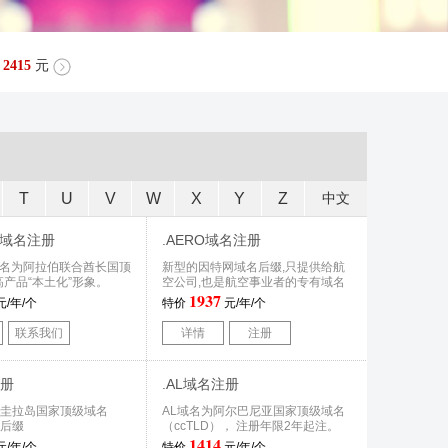
2415
元
T
U
V
W
X
Y
Z
中文
RG域名注册
.AERO域名注册
G域名为阿拉伯联合酋长国顶
新型的因特网域名后缀,只提供给航
高产品“本土化”形象。
空公司,也是航空事业者的专有域名
1937
元/年/个
特价
元/年/个
联系我们
详情
注册
注册
.AL域名注册
安圭拉岛国家顶级域名
AL域名为阿尔巴尼亚国家顶级域名
）后缀
（ccTLD）， 注册年限2年起注。
1414
元/年/个
特价
元/年/个