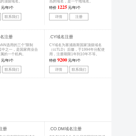
配的顶级域名。
岛的域名，是一个地域名。
1225
元/年/个
特价
元/年/个
联系我们
详情
注册
域名注册
.CY域名注册
ICANN选用的三个“限制
CY域名为塞浦路斯国家顶级域名
其中之一，是国家商业合
（ccTLD）后缀，于1994年分配使
下属的一个机构。
用，注册期限1年到10年不等。
9200
元/年/个
特价
元/年/个
联系我们
详情
联系我们
注册
.CO.DM域名注册