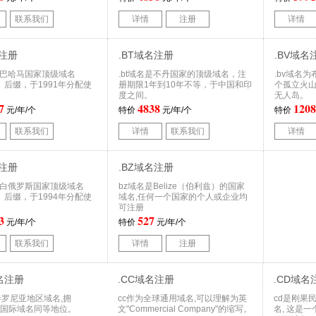
联系我们
详情
注册
详情
名注册
.BT域名注册
.BV域名
为巴哈马国家顶级域名
.bt域名是不丹国家的顶级域名，注
.bv域名
D）后缀，于1991年分配使
册期限1年到10年不等，于中国和印
个孤立火
度之间。
无人岛。
7
4838
1208
元/年/个
特价
元/年/个
特价
联系我们
详情
联系我们
详情
名注册
.BZ域名注册
为白俄罗斯国家顶级域名
bz域名是Belize（伯利兹）的国家
D）后缀，于1994年分配使
域名,任何一个国家的个人或企业均
可注册
3
527
元/年/个
特价
元/年/个
联系我们
详情
注册
域名注册
.CC域名注册
.CD域名
加泰罗尼亚地区域名,拥
cc作为全球通用域名,可以理解为英
cd是刚果
 等国际域名同等地位。
文"Commercial Company"的缩写。
名, 这是