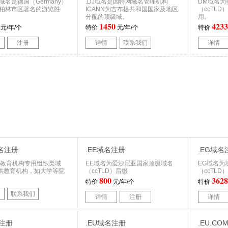
M域名是德国（Germany）
.DJ域名是因特网域名管理机构
DM域名为
,柏林市区著名的游览胜
ICANN为吉布提共和国国家及地区
（ccTLD
分配的顶级域。
用。
1450
4233
元/年/个
特价
元/年/个
特价
注册
详情
联系我们
详情
域名注册
.EE域名注册
.EG域名
域名教育机构专用组织类域
EE域名为爱沙尼亚国家顶级域名
EG域名为
供教育机构，如大学等院
（ccTLD）后缀
（ccTLD
800
3628
特价
元/年/个
特价
联系我们
详情
注册
详情
名注册
.EU域名注册
.EU.C