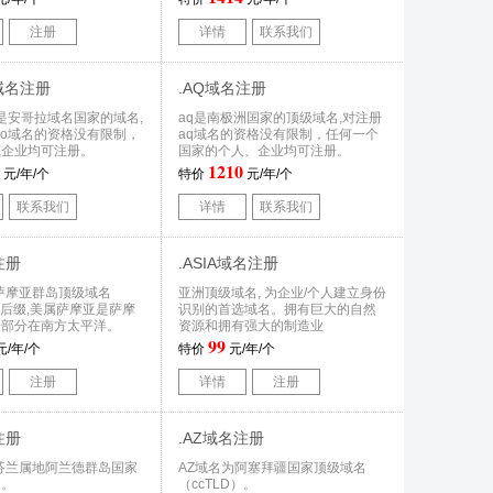
注册
详情
联系我们
O域名注册
.AQ域名注册
域名是安哥拉域名国家的域名,
aq是南极洲国家的顶级域名,对注册
.ao域名的资格没有限制，
aq域名的资格没有限制，任何一个
或企业均可注册。
国家的个人、企业均可注册。
1210
元/年/个
特价
元/年/个
联系我们
详情
联系我们
注册
.ASIA域名注册
萨摩亚群岛顶级域名
亚洲顶级域名, 为企业/个人建立身份
D）后缀,美属萨摩亚是萨摩
识别的首选域名。拥有巨大的自然
一部分在南方太平洋。
资源和拥有强大的制造业
99
元/年/个
特价
元/年/个
注册
详情
注册
注册
.AZ域名注册
是芬兰属地阿兰德群岛国家
AZ域名为阿塞拜疆国家顶级域名
名。
（ccTLD）。