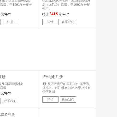
多米尼克国家顶级域名
CO.DM域名为多米尼克国家顶级域
）后缀，于1991年分配使
名（ccTLD）后缀，于1991年分配
使用。
2418
元/年/个
特价
元/年/个
注册
详情
联系我们
注册
.EH域名注册
埃及国家顶级域名
.EH是西萨摩亚的国家域名,属于海
）后缀
外域名。对注册.eh域名的资格没有
任何限制
元/年/个
详情
联系我们
联系我们
OM域名注册