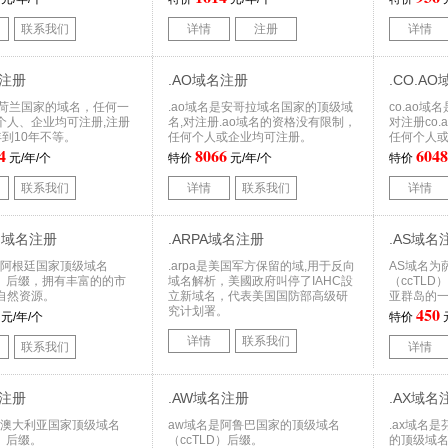
联系我们
详情
注册
详情
名注册
.AO域名注册
.CO.A
是荷兰国家的域名，任何一
.ao域名是安哥拉域名国家的顶级域
co.ao
个人、企业均可注册,注册
名,对注册.ao域名的资格没有限制，
对注册co
年到10年不等。
任何个人或企业均可注册。
任何个人
4
8066
6048
元/年/个
特价
元/年/个
特价
联系我们
详情
联系我们
详情
om域名注册
.ARPA域名注册
.AS域名
为阿根廷国家顶级域名
.arpa是美国军方保留的域,用于反向
AS域名为
D）后缀，拥有丰富的的市
域名解析，美國政府叫停了IAHC設
（ccTL
自然资源。
立新域名，代表美国国防部高级研
亚群岛的
450
究计划署。
元/年/个
特价
详情
联系我们
联系我们
详情
名注册
.AW域名注册
.AX域名
为澳大利亚国家顶级域名
aw域名是阿鲁巴国家的顶级域名
.ax域名
D）后缀。
（ccTLD）后缀。
的顶级域