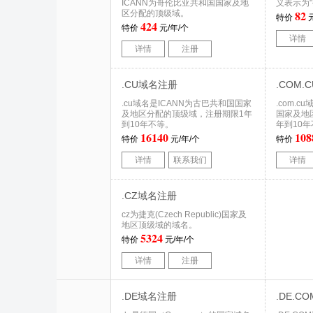
ICANN为哥伦比亚共和国国家及地
义表示为"公
82
区分配的顶级域。
特价
元
424
特价
元/年/个
详情
详情
注册
.CU域名注册
.COM
.cu域名是ICANN为古巴共和国国家
.com.
及地区分配的顶级域，注册期限1年
国家及地
到10年不等。
年到10
16140
108
特价
元/年/个
特价
详情
联系我们
详情
.CZ域名注册
cz为捷克(Czech Republic)国家及
地区顶级域的域名。
5324
特价
元/年/个
详情
注册
.DE域名注册
.DE.C