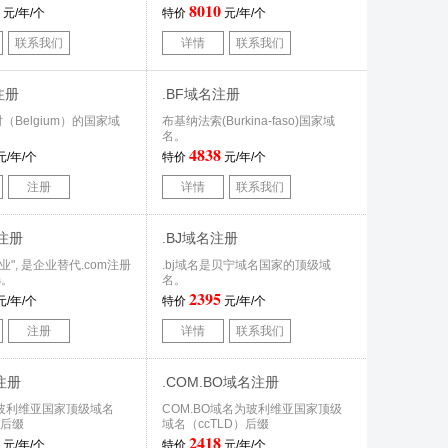
8010
元/年/个
特价
元/年/个
联系我们
详情
联系我们
注册
.BF域名注册
（Belgium）的国家域
布基纳法索(Burkina-faso)国家域
名。
4838
元/年/个
特价
元/年/个
注册
详情
联系我们
名注册
.BJ域名注册
商业", 是企业替代.com注册
.bj域名是贝宁域名国家的顶级域
选。
名。
2395
元/年/个
特价
元/年/个
注册
详情
联系我们
注册
.COM.BO域名注册
玻利维亚国家顶级域名
COM.BO域名为玻利维亚国家顶级
）后缀
域名（ccTLD）后缀
2418
元/年/个
特价
元/年/个