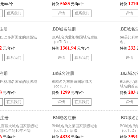
5685
1270
元/年/个
特价
元/年/个
特价
联系我们
详情
联系我们
详情
名注册
.BD域名注册
.BE域名
名是巴巴多斯国家的顶级域
BD域名为孟加拉国域名后缀
be是比利时
（ccTLD）。
名。
2
1361.94
232
元/年/个
特价
元/年/个
特价
联系我们
详情
联系我们
详情
名注册
.BI域名注册
.BIZ域
名是巴林域名国家的顶级域
BI域名为布隆迪国家域名
BIZ表示"
（ccTLD）。
域名的首
3
1299
203
元/年/个
特价
元/年/个
特价
联系我们
详情
联系我们
详情
名注册
.BN域名注册
.BO域名
名是百慕大域名国家顶级域
BN域名为文莱国家顶级域名
BO域名为
期限1年到10年不等
（ccTLD）后缀
（ccTLD
6
4838
3991
元/年/个
特价
元/年/个
特价