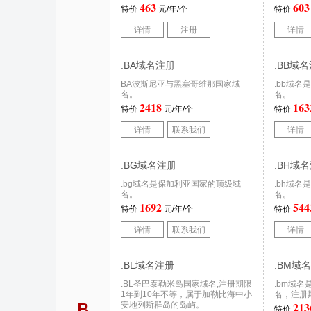
463
603
特价
元/年/个
特价
详情
注册
详情
.BA域名注册
.BB域
BA波斯尼亚与黑塞哥维那国家域
.bb域
名。
名。
2418
163
特价
元/年/个
特价
详情
联系我们
详情
.BG域名注册
.BH域
.bg域名是保加利亚国家的顶级域
.bh域
名。
名。
1692
544
特价
元/年/个
特价
详情
联系我们
详情
.BL域名注册
.BM域
.BL圣巴泰勒米岛国家域名,注册期限
.bm域
1年到10年不等，属于加勒比海中小
名，注册
213
B
安地列斯群岛的岛屿。
特价