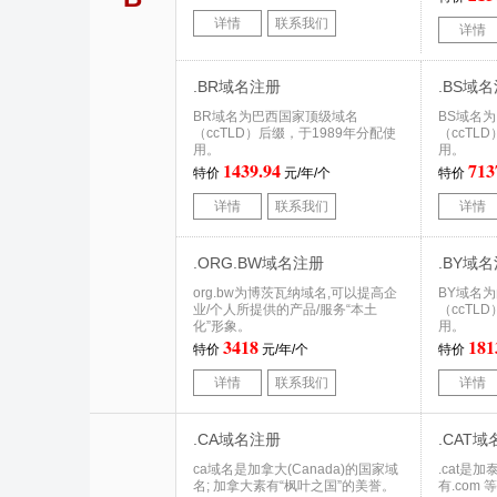
详情
联系我们
详情
.BR域名注册
.BS域
BR域名为巴西国家顶级域名
BS域名
（ccTLD）后缀，于1989年分配使
（ccTL
用。
用。
1439.94
713
特价
元/年/个
特价
详情
联系我们
详情
.ORG.BW域名注册
.BY域
org.bw为博茨瓦纳域名,可以提高企
BY域名
业/个人所提供的产品/服务“本土
（ccTL
化”形象。
用。
3418
181
特价
元/年/个
特价
详情
联系我们
详情
.CA域名注册
.CAT
ca域名是加拿大(Canada)的国家域
.cat是
名; 加拿大素有“枫叶之国”的美誉。
有.com