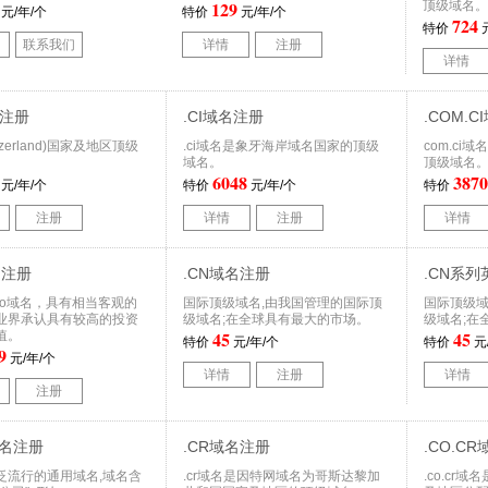
129
顶级域名。
元/年/个
特价
元/年/个
724
特价
元
联系我们
详情
注册
详情
名注册
.CI域名注册
.COM.
tzerland)国家及地区顶级
.ci域名是象牙海岸域名国家的顶级
com.c
域名。
顶级域名
6048
3870
元/年/个
特价
元/年/个
特价
注册
详情
注册
详情
名注册
.CN域名注册
.CN系
po域名，具有相当客观的
国际顶级域名,由我国管理的国际顶
国际顶级域
业界承认具有较高的投资
级域名;在全球具有最大的市场。
级域名;在
45
45
值。
特价
元/年/个
特价
元
9
元/年/个
详情
注册
详情
注册
域名注册
.CR域名注册
.CO.C
泛流行的通用域名,域名含
.cr域名是因特网域名为哥斯达黎加
.co.cr