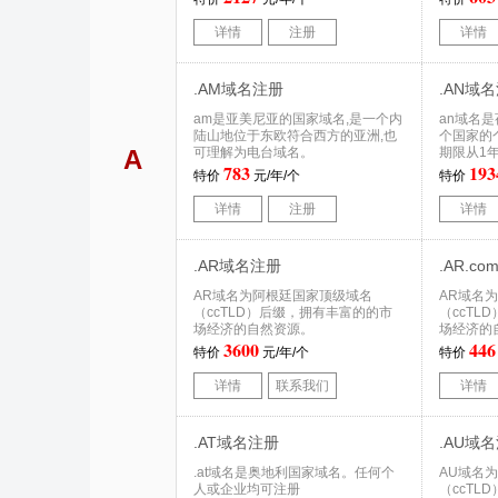
详情
注册
详情
.AM域名注册
.AN域
am是亚美尼亚的国家域名,是一个内
an域名
陆山地位于东欧符合西方的亚洲,也
个国家的
A
可理解为电台域名。
期限从1
783
193
特价
元/年/个
特价
详情
注册
详情
.AR域名注册
.AR.c
AR域名为阿根廷国家顶级域名
AR域名
（ccTLD）后缀，拥有丰富的的市
（ccTL
场经济的自然资源。
场经济的
3600
446
特价
元/年/个
特价
详情
联系我们
详情
.AT域名注册
.AU域
.at域名是奥地利国家域名。任何个
AU域名
人或企业均可注册
（ccTL