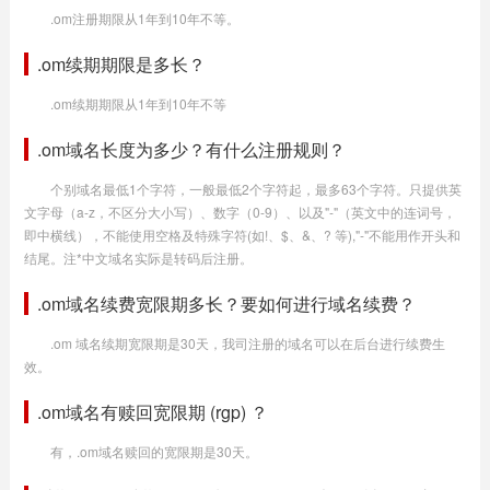
.om注册期限从1年到10年不等。
.om续期期限是多长？
.om续期期限从1年到10年不等
.om域名长度为多少？有什么注册规则？
个别域名最低1个字符，一般最低2个字符起，最多63个字符。只提供英
文字母（a-z，不区分大小写）、数字（0-9）、以及"-"（英文中的连词号，
即中横线），不能使用空格及特殊字符(如!、$、&、? 等),"-"不能用作开头和
结尾。注*中文域名实际是转码后注册。
.om域名续费宽限期多长？要如何进行域名续费？
.om 域名续期宽限期是30天，我司注册的域名可以在后台进行续费生
效。
.om域名有赎回宽限期 (rgp) ？
有，.om域名赎回的宽限期是30天。