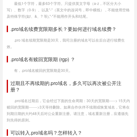
最低1个字符，最多63个字符。只提供英文字母（a-z，不区分大小
写）、数字（0-9）、以及"-"（英文中的连词号，即中横线），不能使用空格
及特殊字符(如!、&、? 等),"-"不能用作开头和结尾。
.pro域名续费宽限期多长？要如何进行域名续费？
.pro 域名续期宽限期是30天，我司注册的域名可以在后台进行续费生
效。
.pro域名有赎回宽限期 (rgp) ？
有，.pro域名赎回的宽限期是30天。
过期且不再续期的.pro域名，多久可以再次被公开注
册？
.pro域名过期后，它会经过下面的生命周期：30天的宽限期-----> 15天内
赎回的宽限期------->3天等待删除。如果合作伙伴不续期或恢复域名，它将在
到期日期的大约48天后对公众重新注册。请注意，域名重新注册，应遵循先
到先得的原则。
可以转入.pro域名吗？怎样转入？